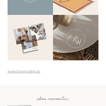
myprettywedding.de
über momentini