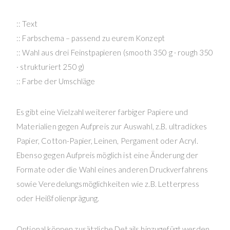
:: Text
:: Farbschema – passend zu eurem Konzept
:: Wahl aus drei Feinstpapieren (smooth 350 g · rough 350
· strukturiert 250 g)
:: Farbe der Umschläge
Es gibt eine Vielzahl weiterer farbiger Papiere und
Materialien gegen Aufpreis zur Auswahl, z.B. ultradickes
Papier, Cotton-Papier, Leinen, Pergament oder Acryl.
Ebenso gegen Aufpreis möglich ist eine Änderung der
Formate oder die Wahl eines anderen Druckverfahrens
sowie Veredelungsmöglichkeiten wie z.B. Letterpress
oder Heißfolienprägung.
Optional können zusätzliche Details hinzugefügt werden,