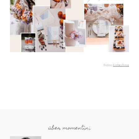
Fotos:
Liebeslinse
über momentini